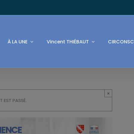
À LA UNE
Vincent THIÉBAUT
CIRCONSC
×
T EST PASSÉ.