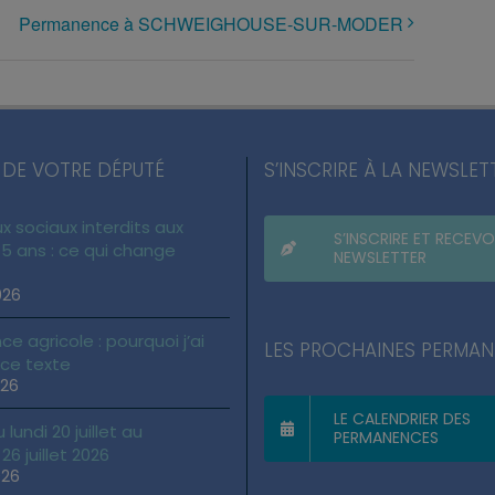
Permanence à SCHWEIGHOUSE-SUR-MODER
 DE VOTRE DÉPUTÉ
S’INSCRIRE À LA NEWSLET
x sociaux interdits aux
S’INSCRIRE ET RECEVO
5 ans : ce qui change
NEWSLETTER
026
ce agricole : pourquoi j’ai
LES PROCHAINES PERMA
 ce texte
026
LE CALENDRIER DES
lundi 20 juillet au
PERMANENCES
6 juillet 2026
026