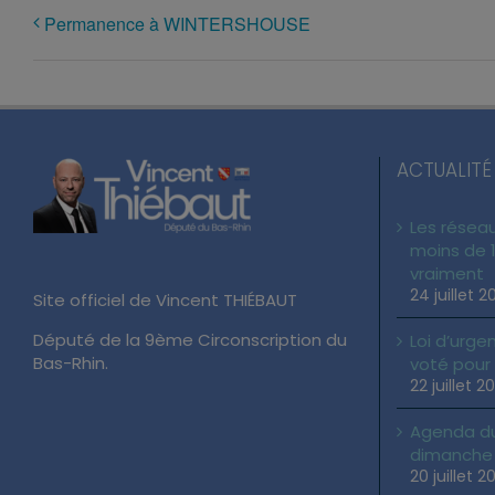
Permanence à WINTERSHOUSE
ACTUALITÉ
Les réseau
moins de 1
vraiment
24 juillet 2
Site officiel de Vincent THIÉBAUT
Député de la 9ème Circonscription du
Loi d’urgen
Bas-Rhin.
voté pour
22 juillet 2
Agenda du 
dimanche 2
20 juillet 2