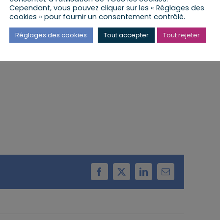
Cependant, vous pouvez cliquer sur les « Réglages des
cookies » pour fournir un consentement contrôlé.
a lieu à la Mairie de Vendenheim
Réglages des cookies
Tout accepter
Tout rejeter
Facebook
X
LinkedIn
Email