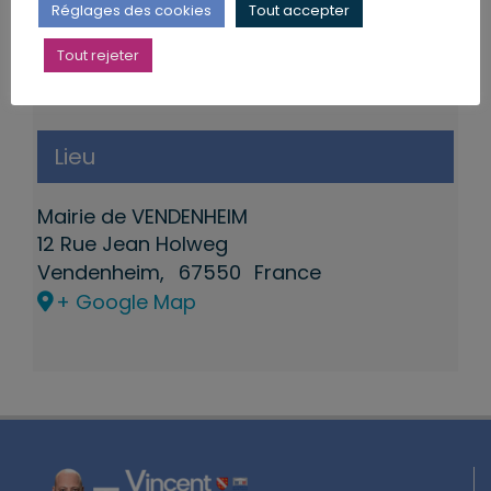
Réglages des cookies
Tout accepter
Tout rejeter
Lieu
Mairie de VENDENHEIM
12 Rue Jean Holweg
Vendenheim
,
67550
France
+ Google Map