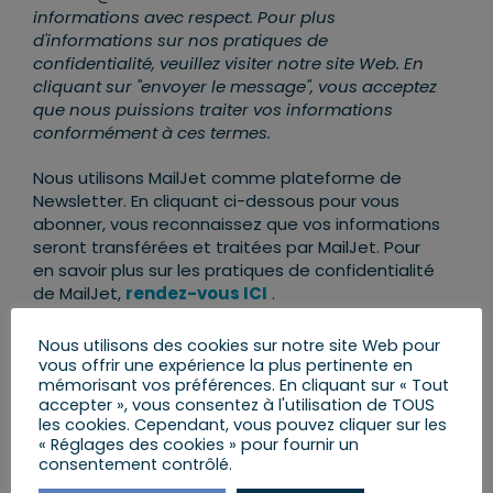
informations avec respect. Pour plus
d'informations sur nos pratiques de
confidentialité, veuillez visiter notre site Web. En
cliquant sur "envoyer le message", vous acceptez
que nous puissions traiter vos informations
conformément à ces termes.
Nous utilisons MailJet comme plateforme de
Newsletter. En cliquant ci-dessous pour vous
abonner, vous reconnaissez que vos informations
seront transférées et traitées par MailJet. Pour
en savoir plus sur les pratiques de confidentialité
de MailJet,
rendez-vous ICI
.
Nous utilisons des cookies sur notre site Web pour
vous offrir une expérience la plus pertinente en
mémorisant vos préférences. En cliquant sur « Tout
accepter », vous consentez à l'utilisation de TOUS
les cookies. Cependant, vous pouvez cliquer sur les
« Réglages des cookies » pour fournir un
consentement contrôlé.
AJOUTER AU CALENDRIER