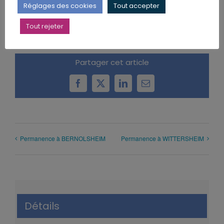
Réglages des cookies
Tout accepter
Tout rejeter
Partager cet article
Facebook
X
LinkedIn
Email
Permanence à BERNOLSHEIM
Permanence à WITTERSHEIM
Détails