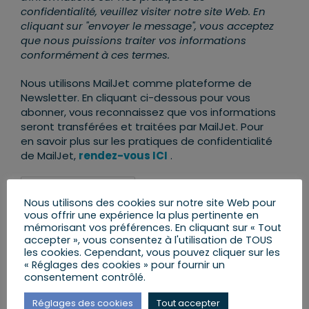
confidentialité, veuillez visiter notre site Web. En
cliquant sur "envoyer le message", vous acceptez
que nous puissions traiter vos informations
conformément à ces termes.
Nous utilisons MailJet comme plateforme de
Newsletter. En cliquant ci-dessous pour vous
abonner, vous reconnaissez que vos informations
seront transférées et traitées par MailJet. Pour
en savoir plus sur les pratiques de confidentialité
de MailJet,
rendez-vous ICI
.
Nous utilisons des cookies sur notre site Web pour
vous offrir une expérience la plus pertinente en
mémorisant vos préférences. En cliquant sur « Tout
accepter », vous consentez à l'utilisation de TOUS
les cookies. Cependant, vous pouvez cliquer sur les
« Réglages des cookies » pour fournir un
AJOUTER AU CALENDRIER
consentement contrôlé.
Réglages des cookies
Tout accepter