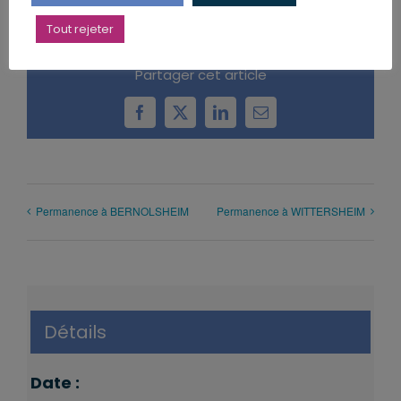
Tout rejeter
Partager cet article
Facebook
X
LinkedIn
Email
Permanence à BERNOLSHEIM
Permanence à WITTERSHEIM
Détails
Date :