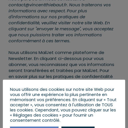
contact@vincentthiebaut.fr. Nous traiterons vos
informations avec respect. Pour plus
d'informations sur nos pratiques de
confidentialité, veuillez visiter notre site Web. En
cliquant sur "envoyer le message", vous acceptez
que nous puissions traiter vos informations
conformément à ces termes.
Nous utilisons MailJet comme plateforme de
Newsletter. En cliquant ci-dessous pour vous
abonner, vous reconnaissez que vos informations
seront transférées et traitées par MailJet. Pour
en savoir plus sur les pratiques de confidentialité
de MailJet,
rendez-vous ICI
.
Nous utilisons des cookies sur notre site Web pour
vous offrir une expérience la plus pertinente en
mémorisant vos préférences. En cliquant sur « Tout
accepter », vous consentez à l'utilisation de TOUS
les cookies. Cependant, vous pouvez cliquer sur les
« Réglages des cookies » pour fournir un
consentement contrôlé.
AJOUTER AU CALENDRIER