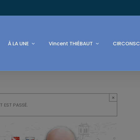
À LA UNE
Vincent THIÉBAUT
CIRCONSC
×
T EST PASSÉ.