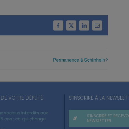
Facebook
X
LinkedIn
Email
Permanence à Schirrhein
 DE VOTRE DÉPUTÉ
S’INSCRIRE À LA NEWSLET
x sociaux interdits aux
S’INSCRIRE ET RECEVO
5 ans : ce qui change
NEWSLETTER