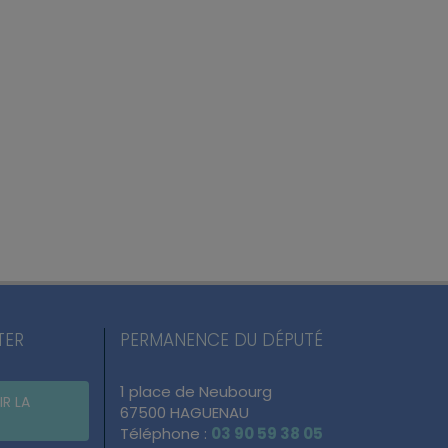
TER
PERMANENCE DU DÉPUTÉ
1 place de Neubourg
IR LA
67500 HAGUENAU
Téléphone :
03 90 59 38 05