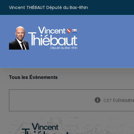
Passer
Vincent THIÉBAUT Député du Bas-Rhin
au
contenu
Tous les Évènements
CET ÉVÈNEMEN