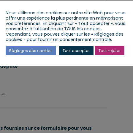
Nous utilisons des cookies sur notre site Web pour vous
rci de préciser
offrir une expérience la plus pertinente en mémorisant
vos préférences. En cliquant sur « Tout accepter », vous
te de la permanence
*
consentez à l'utilisation de TOUS les cookies.
Cependant, vous pouvez cliquer sur les « Réglages des
cookies » pour fournir un consentement contrôlé.
rci de préciser la date dans le calendrier
Réglages des cookies
Tout accepter
Tout rejeter
u député
*
ous
ns fournies sur ce formulaire pour vous