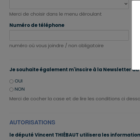
Merci de choisir dans le menu déroulant
Me
Numéro de téléphone
da
numéro où vous joindre / non obligatoire
Me
Je souhaite également m'inscire à la Newsletter d
OUI
NON
Merci de cocher la case et de lire les conditions ci dess
AUTORISATIONS
le député Vincent THIÉBAUT utilisera les informatio