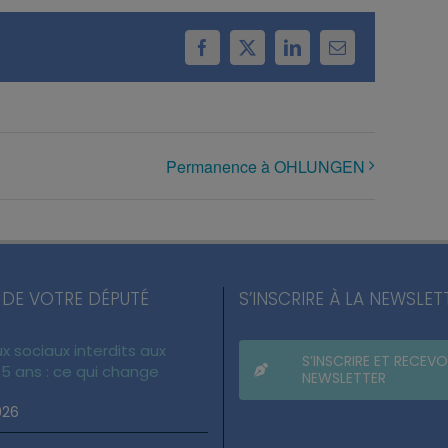
Facebook
X
LinkedIn
Email
Permanence à OHLUNGEN
 DE VOTRE DÉPUTÉ
S’INSCRIRE À LA NEWSLET
x sociaux interdits aux
S’INSCRIRE ET RECEVO
5 ans : ce qui change
NEWSLETTER
026