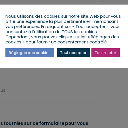
rci de préciser
Nous utilisons des cookies sur notre site Web pour vous
offrir une expérience la plus pertinente en mémorisant
te de la permanence
*
vos préférences. En cliquant sur « Tout accepter », vous
consentez à l'utilisation de TOUS les cookies.
Cependant, vous pouvez cliquer sur les « Réglages des
rci de préciser la date dans le calendrier
cookies » pour fournir un consentement contrôlé.
Réglages des cookies
Tout accepter
Tout rejeter
u député
*
ous
ns fournies sur ce formulaire pour vous