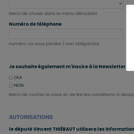
Merci de choisir dans le menu déroulant
Me
Numéro de téléphone
da
numéro où vous joindre / non obligatoire
Me
Je souhaite également m'inscire à la Newsletter d
OUI
NON
Merci de cocher la case et de lire les conditions ci dess
AUTORISATIONS
le député Vincent THIÉBAUT utilisera les informatio