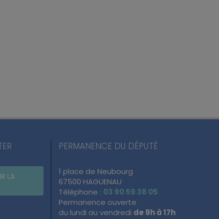
TER
PERMANENCE DU DÉPUTÉ
1 place de Neubourg
IR LA
67500 HAGUENAU
Téléphone :
03 90 59 38 05
Permanence ouverte
du lundi au vendredi
de 9h à 17h