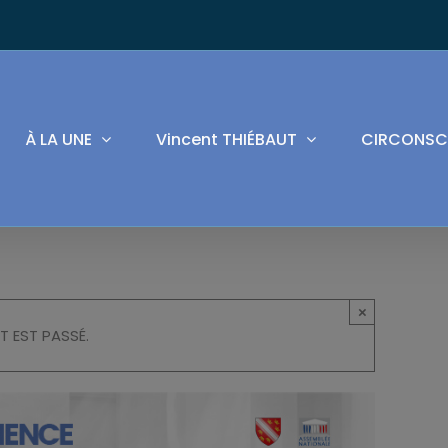
À LA UNE
Vincent THIÉBAUT
CIRCONSC
×
T EST PASSÉ.