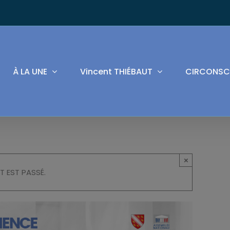
À LA UNE
Vincent THIÉBAUT
CIRCONSC
×
T EST PASSÉ.