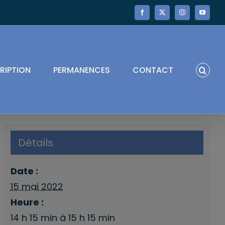
Facebook
X
Instagram
YouTube
RIPTION
PERMANENCES
CONTACT
Détails
Date :
15 mai 2022
Heure :
14 h 15 min à 15 h 15 min