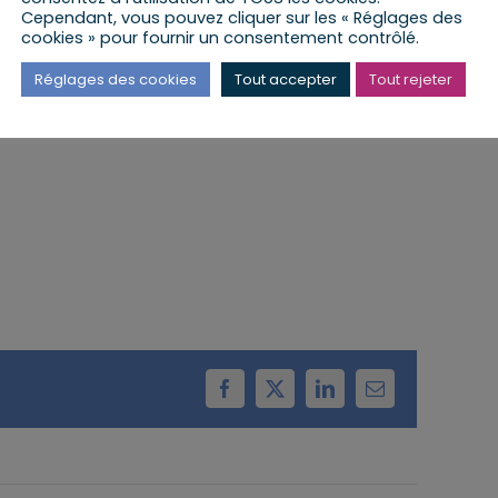
Cependant, vous pouvez cliquer sur les « Réglages des
cookies » pour fournir un consentement contrôlé.
a lieu à la Mairie de Wahlenheim
Réglages des cookies
Tout accepter
Tout rejeter
Facebook
X
LinkedIn
Email