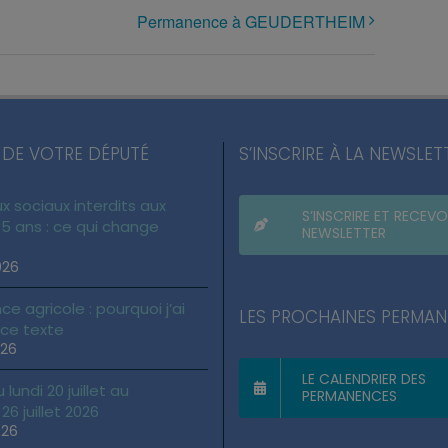
Permanence à GEUDERTHEIM
 DE VOTRE DÉPUTÉ
S’INSCRIRE À LA NEWSLET
x sociaux interdits aux
S’INSCRIRE ET RECEVO
5 ans : ce qui change
NEWSLETTER
026
ce agricole : pourquoi j’ai
LES PROCHAINES PERMA
 ce texte
026
LE CALENDRIER DES
lundi 20 juillet au
PERMANENCES
6 juillet 2026
026