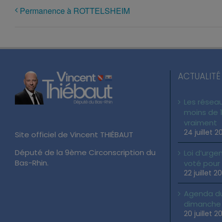
Permanence à ROTTELSHEIM
ACTUALITÉ
Les réseau
moins de 1
vraiment
24 juillet 2
Site officiel de Vincent THIÉBAUT
Député de la 9ème Circonscription du
Loi d’urgen
Bas-Rhin.
voté pour
22 juillet 2
Agenda du 
dimanche 2
20 juillet 2