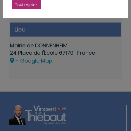
Tout rejeter
Lieu
Mairie de DONNENHEIM
24 Place de l'École
67170
France
+ Google Map