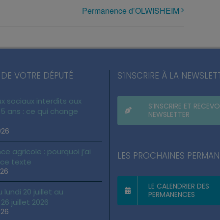
Permanence d’OLWISHEIM
 DE VOTRE DÉPUTÉ
S’INSCRIRE À LA NEWSLET
x sociaux interdits aux
S’INSCRIRE ET RECEVO
5 ans : ce qui change
NEWSLETTER
026
ce agricole : pourquoi j’ai
LES PROCHAINES PERMA
 ce texte
026
LE CALENDRIER DES
lundi 20 juillet au
PERMANENCES
6 juillet 2026
026