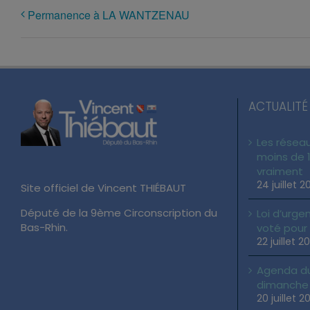
Permanence à LA WANTZENAU
ACTUALITÉ
Les réseau
moins de 1
vraiment
24 juillet 2
Site officiel de Vincent THIÉBAUT
Député de la 9ème Circonscription du
Loi d’urgen
Bas-Rhin.
voté pour
22 juillet 2
Agenda du 
dimanche 2
20 juillet 2