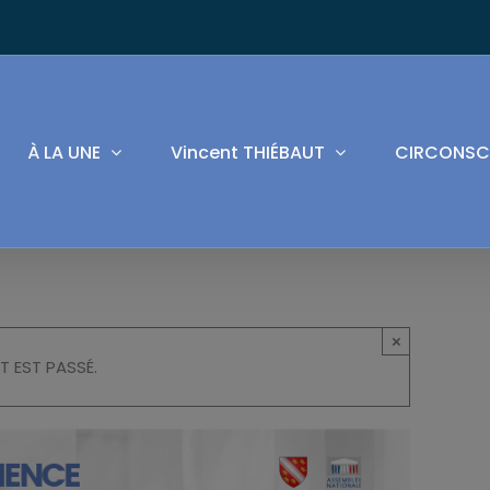
À LA UNE
Vincent THIÉBAUT
CIRCONSC
×
T EST PASSÉ.