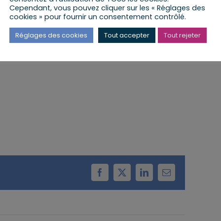
M
Cependant, vous pouvez cliquer sur les « Réglages des
cookies » pour fournir un consentement contrôlé.
a lieu à la Mairie de Mittelschaeffolsheim
Réglages des cookies
Tout accepter
Tout rejeter
Facebook
X
LinkedIn
Email