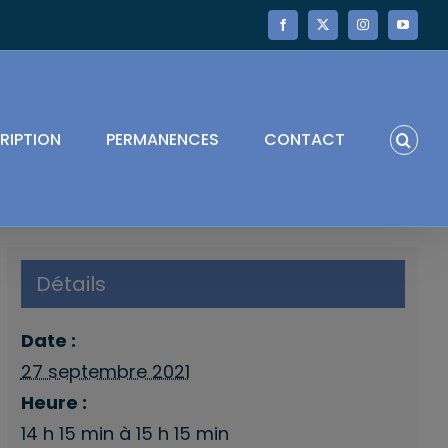
Facebook
X
Instagram
YouTube
RIPTION
PERMANENCES
CONTACT
Détails
Date :
27 septembre 2021
Heure :
14 h 15 min à 15 h 15 min