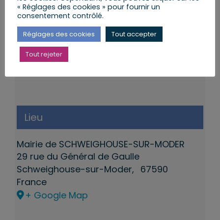
« Réglages des cookies » pour fournir un
consentement contrôlé.
Réglages des cookies
Tout accepter
Tout rejeter
Lieu
Mairie de SCHWEIGHOUSE-SUR-MODER
29 rue du Général de Gaulle
Schweighouse-sur-Moder
,
67590
France
+ Google Map