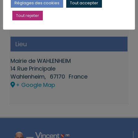
Réglages des cookies
Tout accepter
Tout rejeter
Lieu
Mairie de WAHLENHEIM
14 Rue Principale
Wahlenheim
,
67170
France
+ Google Map