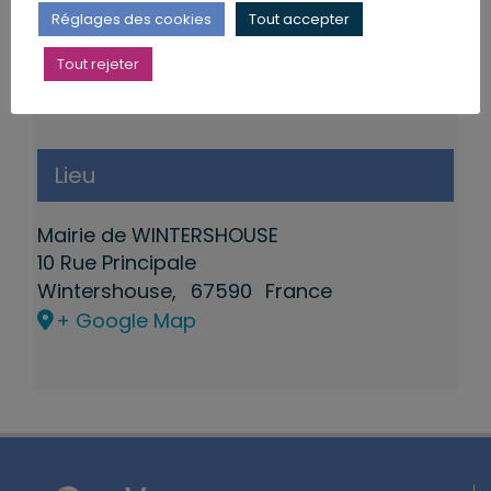
Réglages des cookies
Tout accepter
Tout rejeter
Lieu
Mairie de WINTERSHOUSE
10 Rue Principale
Wintershouse
,
67590
France
+ Google Map