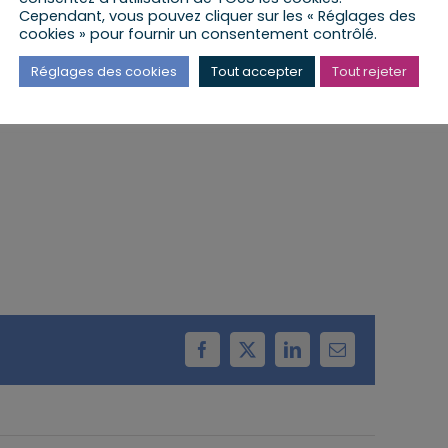
Cependant, vous pouvez cliquer sur les « Réglages des
cookies » pour fournir un consentement contrôlé.
a lieu à la Mairie de Wahlenheim
Réglages des cookies
Tout accepter
Tout rejeter
Facebook
X
LinkedIn
Email