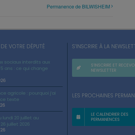
Permanence de BILWISHEIM
 DE VOTRE DÉPUTÉ
S’INSCRIRE À LA NEWSLET
x sociaux interdits aux
S’INSCRIRE ET RECEVO
5 ans : ce qui change
NEWSLETTER
026
ce agricole : pourquoi j’ai
LES PROCHAINES PERMA
 ce texte
026
LE CALENDRIER DES
lundi 20 juillet au
PERMANENCES
6 juillet 2026
026