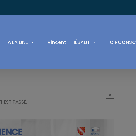
À LA UNE
Vincent THIÉBAUT
CIRCONSC
×
T EST PASSÉ.