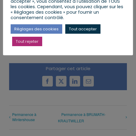
accepter », vous consentez à l'utilisation de TOUS
les cookies. Cependant, vous pouvez cliquer sur les
« Réglages des cookies » pour fournir un
consentement contrôlé.
AJOUTER AU CALENDRIER
Réglages des cookies
Tout accepter
Tout rejeter
Partager cet article
Facebook
X
LinkedIn
Email
Permanence à
Permanence à BRUMATH-
Wintershouse
KRAUTWILLER