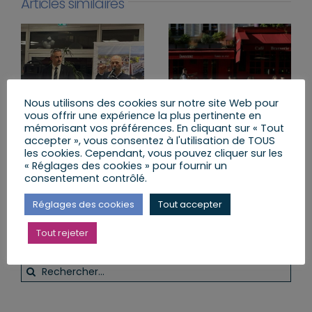
Articles similaires
Nous utilisons des cookies sur notre site Web pour
vous offrir une expérience la plus pertinente en
mémorisant vos préférences. En cliquant sur « Tout
Cérémonie des vœux
Nous ne laisserons pas
accepter », vous consentez à l'utilisation de TOUS
au Centre Hospitalier
tomber les hôteliers-
les cookies. Cependant, vous pouvez cliquer sur les
de Haguenau
restaurateurs
« Réglages des cookies » pour fournir un
consentement contrôlé.
vendredi, 10 Jan 2025
vendredi, 21 Jan 2022
Réglages des cookies
Tout accepter
Tout rejeter
Rechercher: