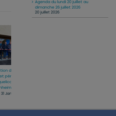
Agenda du lundi 20 juillet au
dimanche 26 juillet 2026
20 juillet 2026
as
Inauguration du groupe
Cérémonie des v
-
scolaire et périscolaire
lundi, 27 Jan 2025
“Les Coquelicots” à
Mommenheim
vendredi, 31 Jan 2025