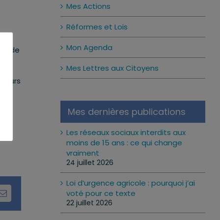
Mes Actions
Réformes et Lois
Mon Agenda
ère de
es
Mes Lettres aux Citoyens
sseurs
Mes dernières publications
de
Les réseaux sociaux interdits aux
moins de 15 ans : ce qui change
vraiment
24 juillet 2026
Loi d’urgence agricole : pourquoi j’ai
voté pour ce texte
dIn
Email
22 juillet 2026