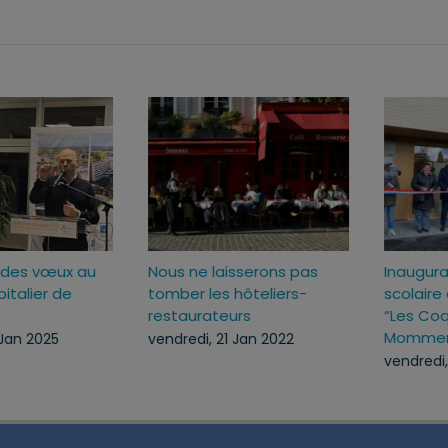
025
Cérémonie des vœux au
Nous ne laisserons p
Centre Hospitalier de
tomber les hôteliers
Haguenau
restaurateurs
vendredi, 10 Jan 2025
vendredi, 21 Jan 2022