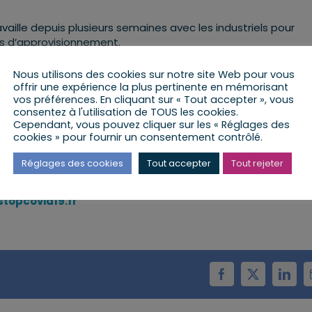
availle depuis plusieurs semaines avec les industriels pour
es d’approvisionnement.
ydro-alcoolique et produits ou services sanitaires, le minist
Nous utilisons des cookies sur notre site Web pour vous
d’une plateforme en B2B permettant de mettre en relation l
offrir une expérience la plus pertinente en mémorisant
vos préférences. En cliquant sur « Tout accepter », vous
consentez à l'utilisation de TOUS les cookies.
e entre les fabricants de gel hydro-alcoolique et les fourni
Cependant, vous pouvez cliquer sur les « Réglages des
gistique et de distribution.
cookies » pour fournir un consentement contrôlé.
 à proposer également la vente en ligne d’autres produits 
Réglages des cookies
Tout accepter
Tout rejeter
stopcovid19.fr
Facebook
X
Linke