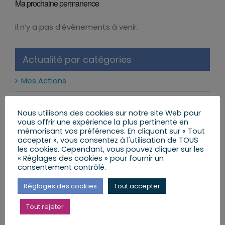
Ma prochaine permanence
Il n’y a pas d’évènements à venir.
Notice
Actualité par catégories
Mes Actions
Réformes et Lois
Nous utilisons des cookies sur notre site Web pour
vous offrir une expérience la plus pertinente en
Mon Agenda
mémorisant vos préférences. En cliquant sur « Tout
accepter », vous consentez à l'utilisation de TOUS
Mes Lettres aux Citoyens
les cookies. Cependant, vous pouvez cliquer sur les
« Réglages des cookies » pour fournir un
consentement contrôlé.
Réglages des cookies
Tout accepter
Mes dernières publications
Tout rejeter
Les réseaux sociaux interdits aux moins de 15 ans
: ce qui change vraiment