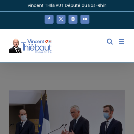
Passer
Vincent THIÉBAUT Député du Bas-Rhin
au
contenu
Facebook
X
Instagram
YouTube