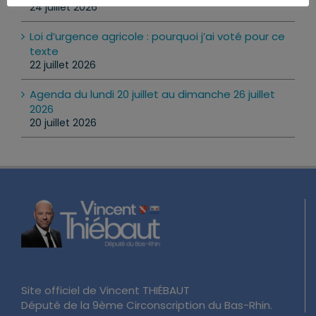
24 juillet 2026
Loi d’urgence agricole : pourquoi j’ai voté pour ce
texte
22 juillet 2026
Agenda du lundi 20 juillet au dimanche 26 juillet
2026
20 juillet 2026
Site officiel de Vincent THIÉBAUT
Député de la 9ème Circonscription du Bas-Rhin.