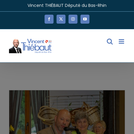
Passer
Vincent THIÉBAUT Député du Bas-Rhin
au
contenu
Facebook
X
Instagram
YouTube