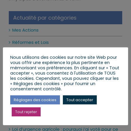
Notice
Actualité par catégories
Mes Actions
Réformes et Lois
Mon Agenda
Nous utilisons des cookies sur notre site Web pour
vous offrir une expérience la plus pertinente en
Mes Lettres aux Citoyens
mémorisant vos préférences. En cliquant sur « Tout
accepter », vous consentez à l'utilisation de TOUS
les cookies. Cependant, vous pouvez cliquer sur les
« Réglages des cookies » pour fournir un
consentement contrôlé.
Mes dernières publications
Réglages des cookies
Tout accepter
Les réseaux sociaux interdits aux moins de 15 ans
: ce qui change vraiment
Tout rejeter
24 juillet 2026
Loi d’urgence agricole : pourquoi j’ai voté pour ce