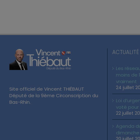
ACTUALITÉ
Les réseau
moins de 1
vraiment
24 juillet 2
Site officiel de Vincent THIÉBAUT
Député de la 9ème Circonscription du
Loi d’urgen
Bas-Rhin.
voté pour
22 juillet 2
Agenda du 
dimanche 2
20 juillet 2