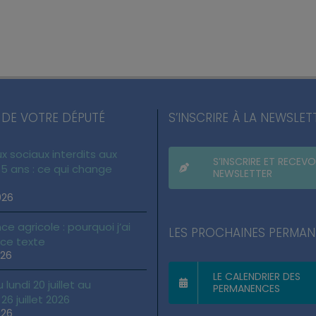
 DE VOTRE DÉPUTÉ
S’INSCRIRE À LA NEWSLET
x sociaux interdits aux
S’INSCRIRE ET RECEVO
5 ans : ce qui change
NEWSLETTER
026
ce agricole : pourquoi j’ai
LES PROCHAINES PERMA
 ce texte
026
LE CALENDRIER DES
lundi 20 juillet au
PERMANENCES
6 juillet 2026
026