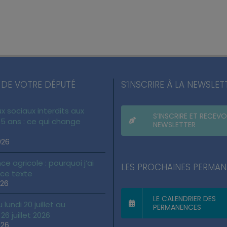
 DE VOTRE DÉPUTÉ
S’INSCRIRE À LA NEWSLET
x sociaux interdits aux
S’INSCRIRE ET RECEVO
5 ans : ce qui change
NEWSLETTER
026
ce agricole : pourquoi j’ai
LES PROCHAINES PERMA
 ce texte
026
LE CALENDRIER DES
lundi 20 juillet au
PERMANENCES
6 juillet 2026
026