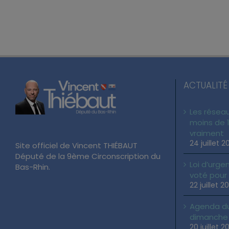
ACTUALITÉ
Les réseau
moins de 1
vraiment
24 juillet 2
Site officiel de Vincent THIÉBAUT
Député de la 9ème Circonscription du
Loi d’urgen
Bas-Rhin.
voté pour
22 juillet 2
Agenda du 
dimanche 2
20 juillet 2