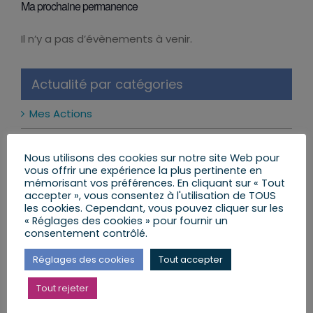
Ma prochaine permanence
Il n’y a pas d’évènements à venir.
Notice
Actualité par catégories
Mes Actions
Réformes et Lois
Nous utilisons des cookies sur notre site Web pour
vous offrir une expérience la plus pertinente en
Mon Agenda
mémorisant vos préférences. En cliquant sur « Tout
accepter », vous consentez à l'utilisation de TOUS
Mes Lettres aux Citoyens
les cookies. Cependant, vous pouvez cliquer sur les
« Réglages des cookies » pour fournir un
consentement contrôlé.
Réglages des cookies
Tout accepter
Mes dernières publications
Tout rejeter
Les réseaux sociaux interdits aux moins de 15 ans
: ce qui change vraiment