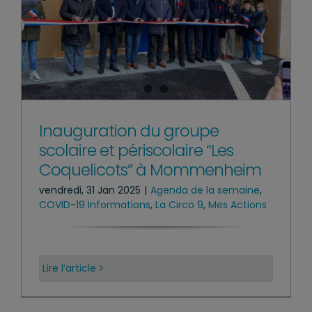
Inauguration du groupe
scolaire et périscolaire “Les
Coquelicots” à Mommenheim
vendredi, 31 Jan 2025
|
Agenda de la semaine
,
COVID-19 Informations
,
La Circo 9
,
Mes Actions
Lire l’article