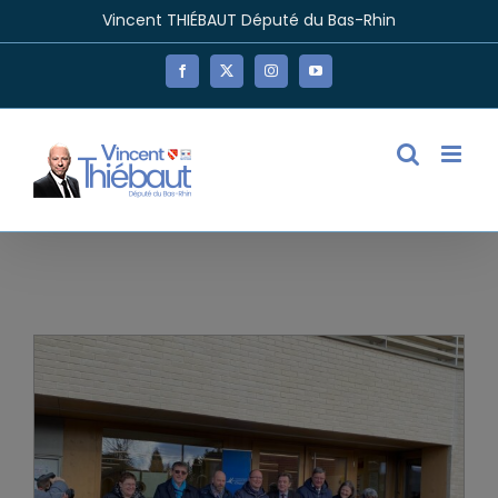
Passer
Vincent THIÉBAUT Député du Bas-Rhin
au
contenu
Facebook
X
Instagram
YouTube