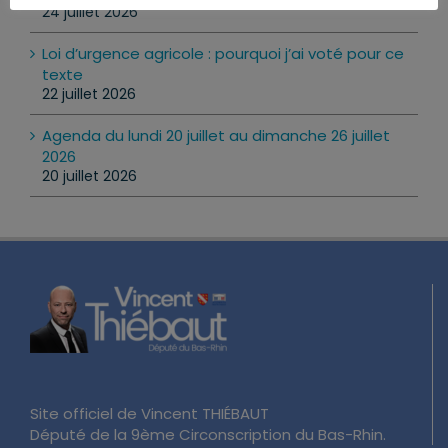
24 juillet 2026
Loi d’urgence agricole : pourquoi j’ai voté pour ce
texte
22 juillet 2026
Agenda du lundi 20 juillet au dimanche 26 juillet
2026
20 juillet 2026
Site officiel de Vincent THIÉBAUT
Député de la 9ème Circonscription du Bas-Rhin.