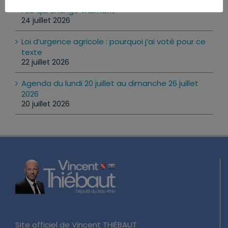
: ce qui change vraiment
24 juillet 2026
Loi d’urgence agricole : pourquoi j’ai voté pour ce
texte
22 juillet 2026
Agenda du lundi 20 juillet au dimanche 26 juillet
2026
20 juillet 2026
Site officiel de Vincent THIÉBAUT