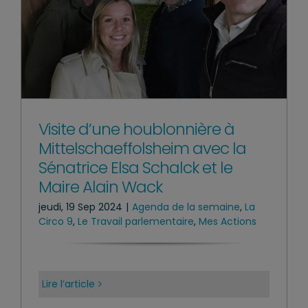
Visite d’une houblonnière à
Mittelschaeffolsheim avec la
Sénatrice Elsa Schalck et le
Maire Alain Wack
jeudi, 19 Sep 2024
|
Agenda de la semaine
,
La
Circo 9
,
Le Travail parlementaire
,
Mes Actions
Lire l’article