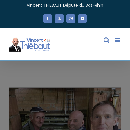
Passer
Vincent THIÉBAUT Député du Bas-Rhin
au
contenu
Facebook
X
Instagram
YouTube