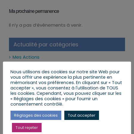
Ma prochaine permanence
Il n’y a pas d’évènements à venir.
Notice
Actualité par catégories
Mes Actions
Réformes et Lois
Nous utilisons des cookies sur notre site Web pour
vous offrir une expérience la plus pertinente en
Mon Agenda
mémorisant vos préférences. En cliquant sur « Tout
accepter », vous consentez à l'utilisation de TOUS
les cookies. Cependant, vous pouvez cliquer sur les
Mes Lettres aux Citoyens
« Réglages des cookies » pour fournir un
consentement contrôlé.
Réglages des cookies
Tout accepter
Mes dernières publications
Tout rejeter
Les réseaux sociaux interdits aux moins de 15 ans