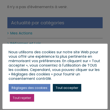
Il n’y a pas d’évènements à venir.
Notice
Actualité par catégories
Mes Actions
Réformes et Lois
Nous utilisons des cookies sur notre site Web pour
Mon Agenda
vous offrir une expérience la plus pertinente en
mémorisant vos préférences. En cliquant sur « Tout
Mes Lettres aux Citoyens
accepter », vous consentez à l'utilisation de TOUS
les cookies. Cependant, vous pouvez cliquer sur les
« Réglages des cookies » pour fournir un
consentement contrôlé.
Mes dernières publications
Réglages des cookies
Tout accepter
Les réseaux sociaux interdits aux moins de 15 ans
Tout rejeter
: ce qui change vraiment
24 juillet 2026