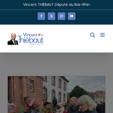
Passer
Vincent THIÉBAUT Député du Bas-Rhin
au
contenu
Facebook
X
Instagram
YouTube