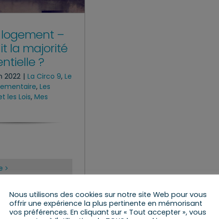
 logement –
it la majorité
ntielle ?
an 2022
|
La Circo 9
,
Le
rlementaire
,
Les
t les Lois
,
Mes
le
Nous utilisons des cookies sur notre site Web pour vous
offrir une expérience la plus pertinente en mémorisant
vos préférences. En cliquant sur « Tout accepter », vous