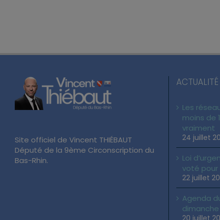
ACTUALITÉ
Les réseau
moins de 1
vraiment
24 juillet 2
Site officiel de Vincent THIÉBAUT
Député de la 9ème Circonscription du
Loi d’urgen
Bas-Rhin.
voté pour
22 juillet 2
Agenda du 
dimanche 2
20 juillet 2