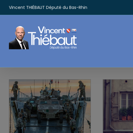
Passer
Vincent THIÉBAUT Député du Bas-Rhin
au
contenu