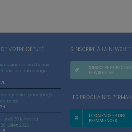
 DE VOTRE DÉPUTÉ
S’INSCRIRE À LA NEWSLET
x sociaux interdits aux
S’INSCRIRE ET RECEVO
5 ans : ce qui change
NEWSLETTER
026
ce agricole : pourquoi j’ai
LES PROCHAINES PERMA
 ce texte
026
LE CALENDRIER DES
lundi 20 juillet au
PERMANENCES
6 juillet 2026
026