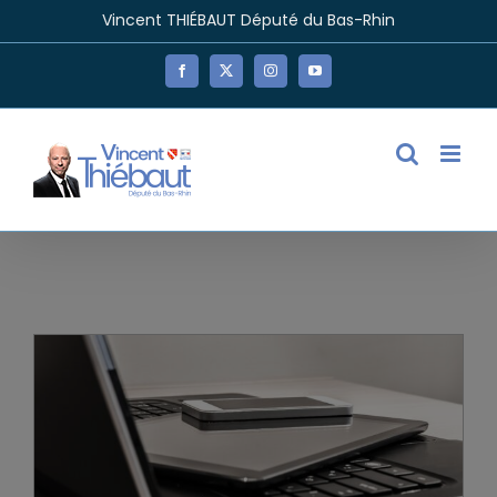
Passer
Vincent THIÉBAUT Député du Bas-Rhin
au
contenu
Facebook
X
Instagram
YouTube