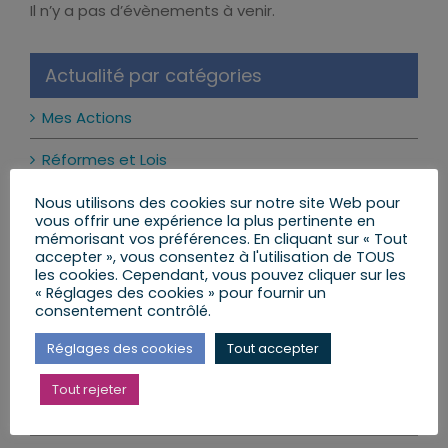
Il n’y a pas d’évènements à venir.
Notice
Actualité par catégories
Mes Actions
Réformes et Lois
Mon Agenda
Nous utilisons des cookies sur notre site Web pour
vous offrir une expérience la plus pertinente en
mémorisant vos préférences. En cliquant sur « Tout
Mes Lettres aux Citoyens
accepter », vous consentez à l'utilisation de TOUS
les cookies. Cependant, vous pouvez cliquer sur les
« Réglages des cookies » pour fournir un
consentement contrôlé.
Mes dernières publications
Réglages des cookies
Tout accepter
Les réseaux sociaux interdits aux moins de 15 ans
Tout rejeter
: ce qui change vraiment
24 juillet 2026