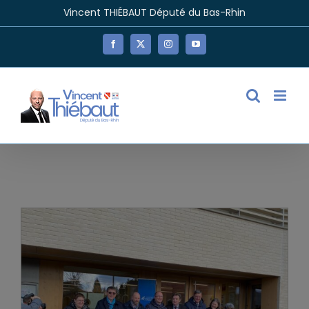
Passer
Vincent THIÉBAUT Député du Bas-Rhin
au
contenu
Facebook
X
Instagram
YouTube