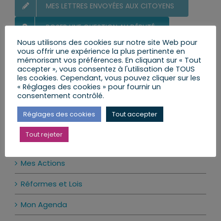
MES LETTRES ENVOYÉES AUX CITOYENS
POSER UNE QUESTION AU DÉPUTÉ
Nous utilisons des cookies sur notre site Web pour
LE CALENDRIER DES PERMANENCES
vous offrir une expérience la plus pertinente en
mémorisant vos préférences. En cliquant sur « Tout
accepter », vous consentez à l'utilisation de TOUS
les cookies. Cependant, vous pouvez cliquer sur les
Ma prochaine permanence
« Réglages des cookies » pour fournir un
consentement contrôlé.
Il n’y a pas d’évènements à venir.
Réglages des cookies
Tout accepter
Notice
Tout rejeter
Actualité par catégories
Mes Actions
Réformes et Lois
Mon Agenda