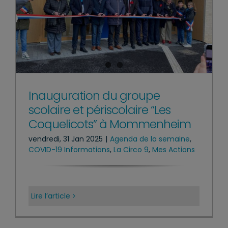
Inauguration du groupe
scolaire et périscolaire “Les
Coquelicots” à Mommenheim
vendredi, 31 Jan 2025
|
Agenda de la semaine
,
COVID-19 Informations
,
La Circo 9
,
Mes Actions
Lire l’article