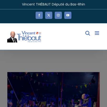
Passer
Vincent THIÉBAUT Député du Bas-Rhin
au
contenu
Facebook
X
Instagram
YouTube