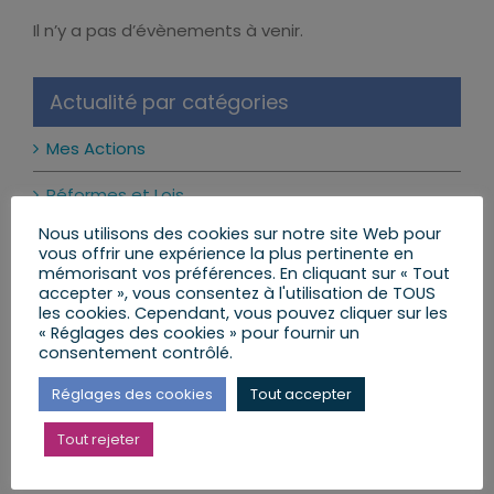
Il n’y a pas d’évènements à venir.
Notice
Actualité par catégories
Mes Actions
Réformes et Lois
Nous utilisons des cookies sur notre site Web pour
Mon Agenda
vous offrir une expérience la plus pertinente en
mémorisant vos préférences. En cliquant sur « Tout
Mes Lettres aux Citoyens
accepter », vous consentez à l'utilisation de TOUS
les cookies. Cependant, vous pouvez cliquer sur les
« Réglages des cookies » pour fournir un
consentement contrôlé.
Mes dernières publications
Réglages des cookies
Tout accepter
Les réseaux sociaux interdits aux moins de 15 ans
Tout rejeter
: ce qui change vraiment
24 juillet 2026