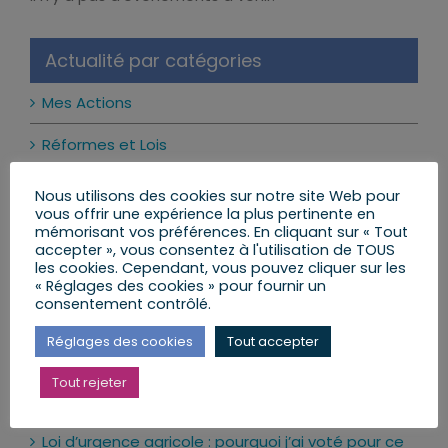
Notice
Actualité par catégories
Mes Actions
Réformes et Lois
Mon Agenda
Nous utilisons des cookies sur notre site Web pour
vous offrir une expérience la plus pertinente en
Mes Lettres aux Citoyens
mémorisant vos préférences. En cliquant sur « Tout
accepter », vous consentez à l'utilisation de TOUS
les cookies. Cependant, vous pouvez cliquer sur les
« Réglages des cookies » pour fournir un
consentement contrôlé.
Mes dernières publications
Réglages des cookies
Tout accepter
Les réseaux sociaux interdits aux moins de 15 ans
: ce qui change vraiment
Tout rejeter
24 juillet 2026
Loi d’urgence agricole : pourquoi j’ai voté pour ce