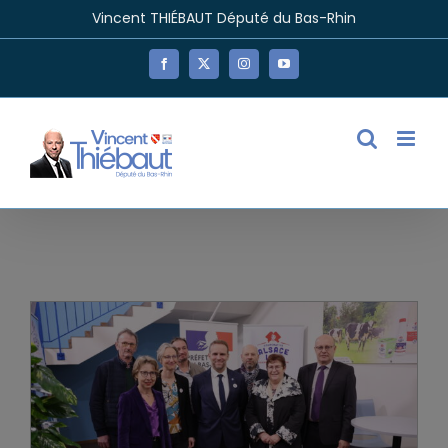
Passer
Vincent THIÉBAUT Député du Bas-Rhin
au
contenu
Facebook
X
Instagram
YouTube