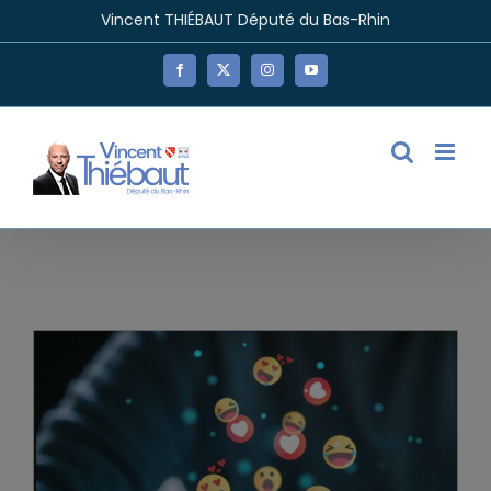
Passer
Vincent THIÉBAUT Député du Bas-Rhin
au
contenu
Facebook
X
Instagram
YouTube