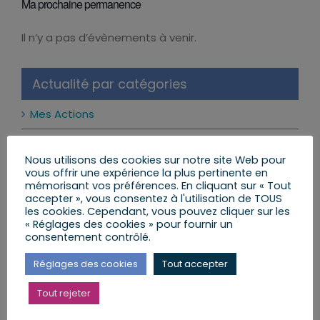
Ma prochaine permanence
Il n’y a pas d’évènements à venir.
Notice
Actualité par catégories
Mes Actions
Réformes et Lois
Nous utilisons des cookies sur notre site Web pour
vous offrir une expérience la plus pertinente en
Mon Agenda
mémorisant vos préférences. En cliquant sur « Tout
accepter », vous consentez à l'utilisation de TOUS
Mes Lettres aux Citoyens
les cookies. Cependant, vous pouvez cliquer sur les
« Réglages des cookies » pour fournir un
consentement contrôlé.
Réglages des cookies
Tout accepter
Mes dernières publications
Tout rejeter
Les réseaux sociaux interdits aux moins de 15 ans
: ce qui change vraiment