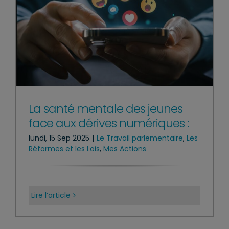
La santé mentale des jeunes
face aux dérives numériques :
lundi, 15 Sep 2025
|
Le Travail parlementaire
,
Les
Réformes et les Lois
,
Mes Actions
Lire l’article