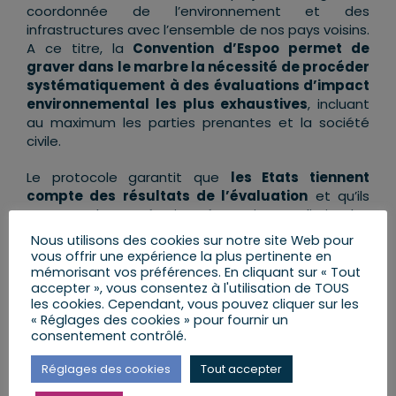
coordonnée de l’environnement et des
infrastructures avec l’ensemble de nos pays voisins.
A ce titre, la
Convention d’Espoo permet de
graver dans le marbre la nécessité de procéder
systématiquement à des évaluations d’impact
environnemental les plus exhaustives
, incluant
au maximum les parties prenantes et la société
civile.
Le protocole garantit que
les Etats tiennent
compte des résultats de l’évaluation
et qu’ils
engagent la coopération nécessaire pour limiter les
impacts environnementaux des projets engagés
Nous utilisons des cookies sur notre site Web pour
par l’un ou par l’autre
vous offrir une expérience la plus pertinente en
mémorisant vos préférences. En cliquant sur « Tout
accepter », vous consentez à l'utilisation de TOUS
les cookies. Cependant, vous pouvez cliquer sur les
« Réglages des cookies » pour fournir un
consentement contrôlé.
Le groupe
Horizons et apparentés
,
dont je fais partie, a donc
voté en
Réglages des cookies
Tout accepter
faveur de ce projet de loi
.