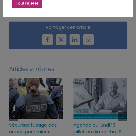
Tout rejeter
Partager cet article
Facebook
X
LinkedIn
Email
Articles similaires
Sécuriser l’usage des
Agenda du lundi 13
armes pour mieux
juillet au dimanche 19