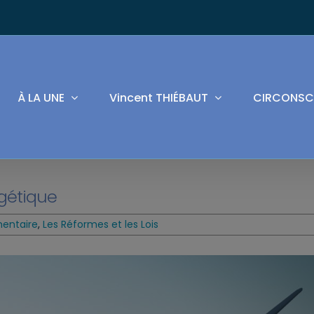
À LA UNE
Vincent THIÉBAUT
CIRCONSC
rgétique
mentaire
,
Les Réformes et les Lois