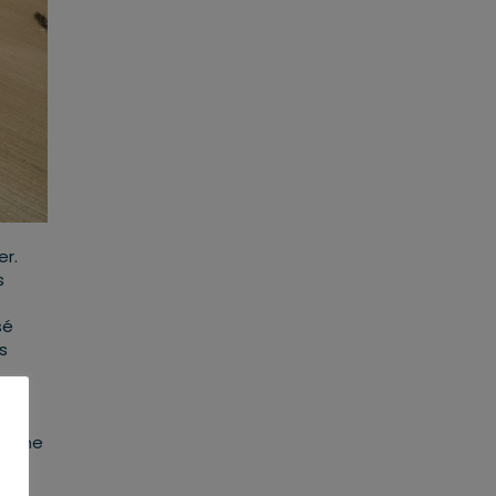
r.
s
sé
s
près
 de ne