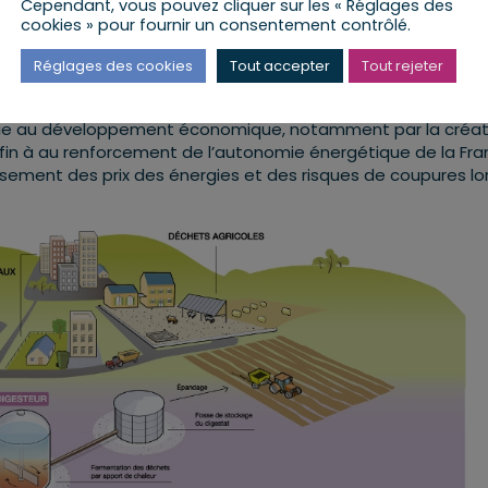
Cependant, vous pouvez cliquer sur les « Réglages des
cookies » pour fournir un consentement contrôlé.
s : son agriculture et son savoir-faire en matière d’économi
uvelable. Cette forme d’énergie participe à la décarbonatio
Réglages des cookies
Tout accepter
Tout rejeter
nce énergétique des territoires en substituant des énergies
échets. Elle apporte un complément de revenus aux agriculteu
ficie au développement économique, notamment par la créat
enfin à au renforcement de l’autonomie énergétique de la Fra
issement des prix des énergies et des risques de coupures lo