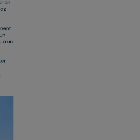
ar an
gaz
nnent
 Un
, à un
ter
.