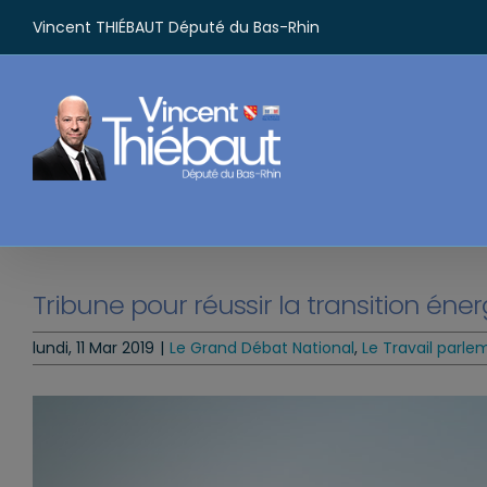
Passer
Vincent THIÉBAUT Député du Bas-Rhin
au
contenu
Tribune pour réussir la transition éne
lundi, 11 Mar 2019
|
Le Grand Débat National
,
Le Travail parle