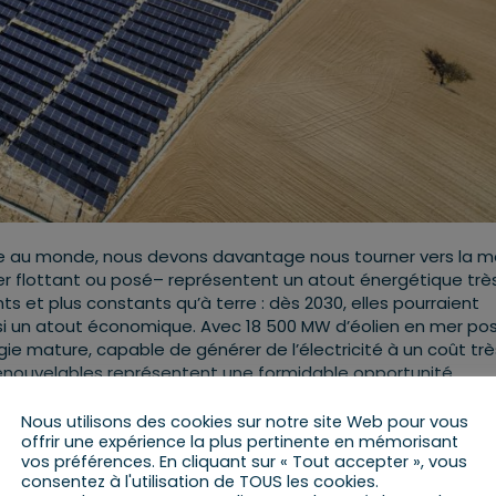
 au monde, nous devons davantage nous tourner vers la me
er flottant ou posé– représentent un atout énergétique trè
 et plus constants qu’à terre : dès 2030, elles pourraient
aussi un atout économique. Avec 18 500 MW d’éolien en mer po
ie mature, capable de générer de l’électricité à un coût trè
 renouvelables représentent une formidable opportunité
ens en mer qui verront bientôt le jour généreront à eux seuls 
tiers d’envergure internationale sur notre territoire, avec
Nous utilisons des cookies sur notre site Web pour vous
offrir une expérience la plus pertinente en mémorisant
d’éoliennes ou de fondations à la clé. Il convient également
vos préférences. En cliquant sur « Tout accepter », vous
n, qui contribueront à leur mesure au mix énergétique, en
consentez à l'utilisation de TOUS les cookies.
ort.