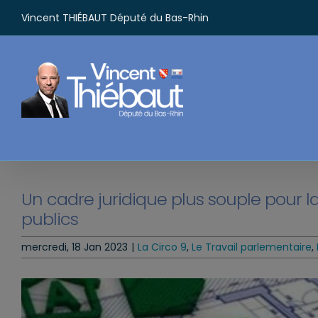
Passer
Vincent THIÉBAUT Député du Bas-Rhin
au
contenu
Un cadre juridique plus souple pour 
publics
mercredi, 18 Jan 2023
|
La Circo 9
,
Le Travail parlementaire
,