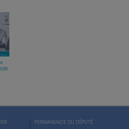
t
Loi d’urgence agricole :
Projet de loi RIPOST 
026
pourquoi j’ai voté pour ce
réponses fermes fa
texte
atteintes à l’ordre p
du quotidien
mercredi, 22 Juil 2026
lundi, 13 Juil 2026
TER
PERMANENCE DU DÉPUTÉ