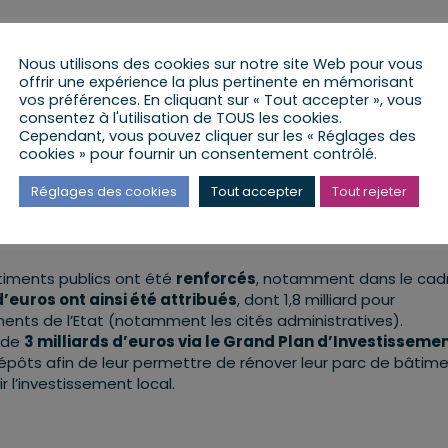
Nous utilisons des cookies sur notre site Web pour vous
 pour réduire les émissions de gaz à effet de serre
(le
offrir une expérience la plus pertinente en mémorisant
a période le réclame urgemment
. Plus spécifiquement, il
vos préférences. En cliquant sur « Tout accepter », vous
, de s’atteler plus efficacement à la
rénovation des bâti
consentez à l'utilisation de TOUS les cookies.
Cependant, vous pouvez cliquer sur les « Réglages des
7%
du parc tertiaire national. Pourtant, ils sont responsable
cookies » pour fournir un consentement contrôlé.
s ont donc non seulement un
devoir d’exemplarité
, en ta
Réglages des cookies
Tout accepter
Tout rejeter
éel impact sur les évolutions
à entreprendre pour aller vers
timents publics ont été
renforcés
, notamment dans le cad
d’euros ont ainsi été attribués
, dont 1,8 milliard pour
ents de l’Etat (notamment les cités administratives).
 de
3 milliards d’euros via le Grand Plan d’Investisseme
dépôts afin de leur permettre de rénover leur parc de bâtim
r l’investissement local.