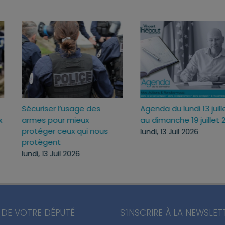
Sécuriser l’usage des
Agenda du lundi 13 juille
armes pour mieux
au dimanche 19 juillet 2
protéger ceux qui nous
lundi, 13 Juil 2026
protègent
lundi, 13 Juil 2026
 DE VOTRE DÉPUTÉ
S’INSCRIRE À LA NEWSLET