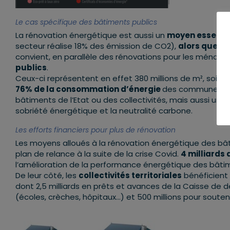
Le cas spécifique des bâtiments publics
La rénovation énergétique est aussi un
moyen essentiel
secteur réalise 18% des émission de CO2),
alors que l
convient, en parallèle des rénovations pour les ménages
publics
.
Ceux-ci représentent en effet 380 millions de m², soit
3
76% de la consommation d’énergie
des communes. Il
bâtiments de l’Etat ou des collectivités, mais aussi un
r
sobriété énergétique et la neutralité carbone.
Les efforts financiers pour plus de rénovation
Les moyens alloués à la rénovation énergétique des bâ
plan de relance à la suite de la crise Covid.
4 milliards 
l’amélioration de la performance énergétique des bâtim
De leur côté, les
collectivités territoriales
bénéficient
dont 2,5 milliards en prêts et avances de la Caisse de 
(écoles, crèches, hôpitaux…) et 500 millions pour souteni