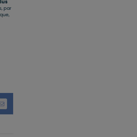
lus
, par
ique,
dIn
Email