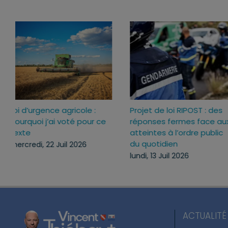
Loi d’urgence agricole :
Projet de loi RIPOST : des
pourquoi j’ai voté pour ce
réponses fermes face aux
texte
atteintes à l’ordre public
du quotidien
mercredi, 22 Juil 2026
lundi, 13 Juil 2026
ACTUALITÉ