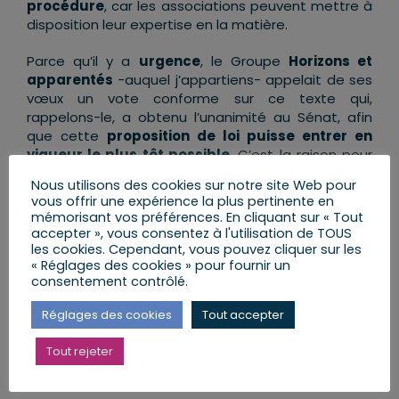
procédure
, car les associations peuvent mettre à
disposition leur expertise en la matière.
Parce qu’il y a
urgence
, le Groupe
Horizons et
apparentés
-auquel j’appartiens- appelait de ses
vœux un vote conforme sur ce texte qui,
rappelons-le, a obtenu l’unanimité au Sénat, afin
que cette
proposition de loi puisse entrer en
vigueur le plus tôt possible
. C’est la raison pour
laquelle nous avons
voté en faveur
de ce texte tel
Nous utilisons des cookies sur notre site Web pour
qui nous a été soumis, et nous nous réjouissons
vous offrir une expérience la plus pertinente en
qu’il ait été adopté
.
mémorisant vos préférences. En cliquant sur « Tout
accepter », vous consentez à l'utilisation de TOUS
les cookies. Cependant, vous pouvez cliquer sur les
« Réglages des cookies » pour fournir un
consentement contrôlé.
Partager cet article
Réglages des cookies
Tout accepter
Tout rejeter
Facebook
X
LinkedIn
Email