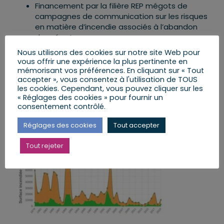
Financement par la filière REP mégots de
campagnes de communication sur les risques
en matière d’incendie associés à l’abandon
de mégots
Pérennisation d’une journée annuelle, le 13
Nous utilisons des cookies sur notre site Web pour
octobre, dédiée à la résilience face aux
vous offrir une expérience la plus pertinente en
risques naturels ou technologiques
mémorisant vos préférences. En cliquant sur « Tout
Conditionnalité des aides publiques destinées
accepter », vous consentez à l'utilisation de TOUS
les cookies. Cependant, vous pouvez cliquer sur les
aux bois et forêts à des pratiques sylvicoles
« Réglages des cookies » pour fournir un
et à des aménagements qui les protègent
consentement contrôlé.
des incendies
Réglages des cookies
Tout accepter
Le bilan des feux de forêt en 2022 et de l’action des
SDIS
Tout rejeter