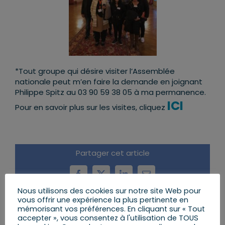
*Tout groupe qui désire visiter l’Assemblée
nationale peut m’en faire la demande en joignant
Philippe Spitz au 03 90 59 38 05 à ma permanence.
ICI
Pour en savoir plus sur les visites, cliquez
Partager cet article
Facebook
X
LinkedIn
Email
Nous utilisons des cookies sur notre site Web pour
vous offrir une expérience la plus pertinente en
mémorisant vos préférences. En cliquant sur « Tout
accepter », vous consentez à l'utilisation de TOUS
Articles similaires