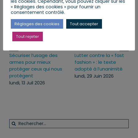
les cookies. Cependant, vous pouvez cliquer sur les
« Réglages des cookies » pour fournir un
consentement contrôlé.
Réglages des cookies
Tout accepter
Tout rejeter
Sécuriser l’usage des
Lutter contre la « fast
armes pour mieux
fashion » : le texte
protéger ceux qui nous
adopté à l’unanimité
protègent
lundi, 29 Juin 2026
lundi, 13 Juil 2026
Rechercher: