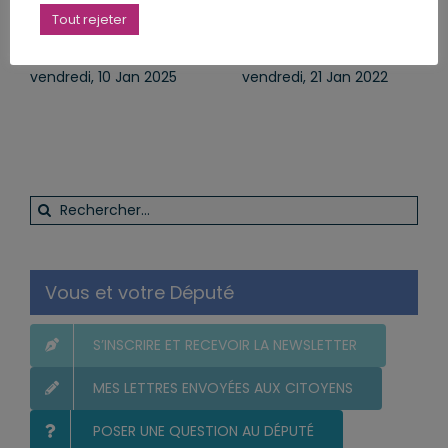
Cérémonie des vœux
Nous ne laisserons pas
Tout rejeter
au Centre Hospitalier
tomber les hôteliers-
de Haguenau
restaurateurs
vendredi, 10 Jan 2025
vendredi, 21 Jan 2022
Rechercher:
Vous et votre Député
S’INSCRIRE ET RECEVOIR LA NEWSLETTER
MES LETTRES ENVOYÉES AUX CITOYENS
POSER UNE QUESTION AU DÉPUTÉ