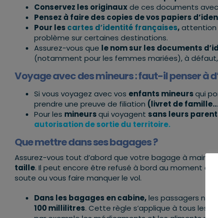
Conservez les originaux
de ces documents avec v
Pensez à faire des copies de vos papiers d’iden
Pour les
cartes d’identité françaises
,
attention 
problème sur certaines destinations.
Assurez-vous que
le nom sur les documents d’i
(notamment pour les femmes mariées), à défaut, 
Voyage avec des mineurs : faut-il penser à 
Si vous voyagez avec vos
enfants mineurs
qui po
prendre une preuve de filiation
(livret de famille..
Pour les
mineurs
qui voyagent
sans leurs parent
autorisation de sortie du territoire.
Que mettre dans ses bagages ?
Assurez-vous tout d’abord que votre bagage à main e
taille
. Il peut encore être refusé à bord au moment de
soute ou vous faire manquer le vol.
Dans les bagages en cabine,
les passagers ne 
100 millilitres
. Cette règle s’applique à tous les 