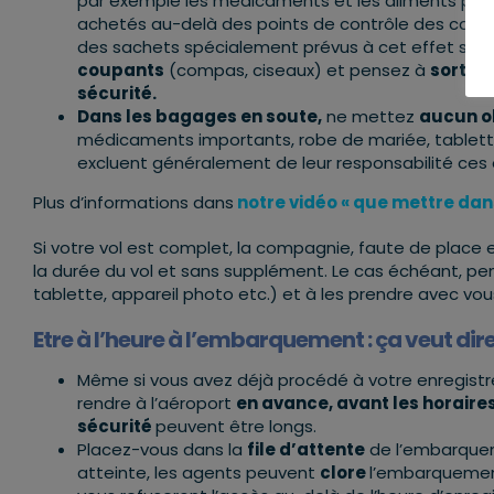
par exemple les médicaments et les aliments pour 
achetés au-delà des points de contrôle des carte
des sachets spécialement prévus à cet effet ser
coupants
(compas, ciseaux) et pensez à
sortir
sécurité.
Dans les bagages en soute,
ne mettez
aucun ob
médicaments importants, robe de mariée, tablette,
excluent généralement de leur responsabilité ces 
Plus d’informations dans
notre vidéo « que mettre dan
Si votre vol est complet, la compagnie, faute de place
la durée du vol et sans supplément. Le cas échéant, pens
tablette, appareil photo etc.) et à les prendre avec vous 
Etre à l’heure à l’embarquement : ça veut dire
Même si vous avez déjà procédé à votre enregistr
rendre à l’aéroport
en avance, avant les horaires
sécurité
peuvent être longs.
Placez-vous dans la
file d’attente
de l’embarqueme
atteinte, les agents peuvent
clore
l’embarquement