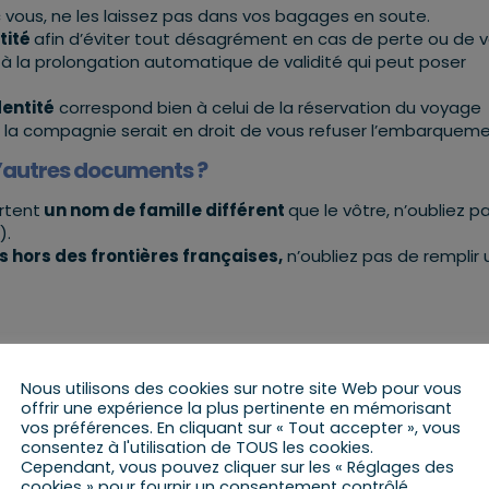
ous, ne les laissez pas dans vos bagages en soute.
tité
afin d’éviter tout désagrément en cas de perte ou de vo
à la prolongation automatique de validité qui peut poser
dentité
correspond bien à celui de la réservation du voyage
la compagnie serait en droit de vous refuser l’embarqueme
d’autres documents ?
rtent
un nom de famille différent
que le vôtre, n’oubliez p
.).
s hors des frontières françaises,
n’oubliez pas de remplir
st conforme aux règles de la compagnie en terme de
poids
 l’embarquement ce qui vous contraindrait à payer un baga
Nous utilisons des cookies sur notre site Web pour vous
offrir une expérience la plus pertinente en mémorisant
vos préférences. En cliquant sur « Tout accepter », vous
peuvent emporter
aucun récipient excédant
une capacité
consentez à l'utilisation de TOUS les cookies.
liquides (parfums, articles de toilette…), sauf exceptions co
Cependant, vous pouvez cliquer sur les « Réglages des
cookies » pour fournir un consentement contrôlé.