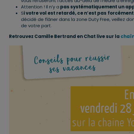
vous refuseront l’accès au-delà de l’heure d’enreg
Attention ! Il n’y a
pas systématiquement un ap
S
i votre vol est retardé, ce n’est pas
forcément
décidé de flâner dans la zone Duty Free, veillez 
de votre part.
Retrouvez Camille Bertrand en Chat live sur la
chaî