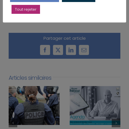
Tout rejeter
Partager cet article
Facebook
X
LinkedIn
Email
Articles similaires