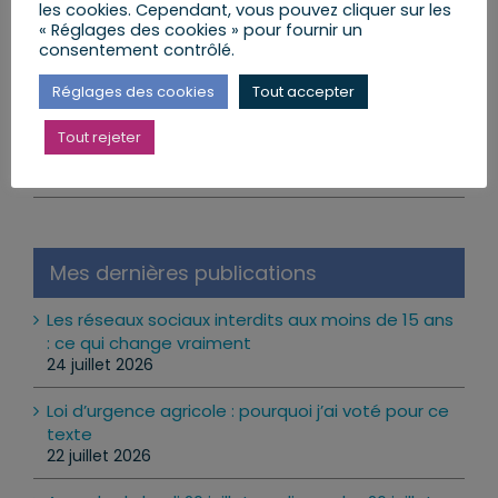
les cookies. Cependant, vous pouvez cliquer sur les
« Réglages des cookies » pour fournir un
Mes Actions
consentement contrôlé.
Réformes et Lois
Réglages des cookies
Tout accepter
Mon Agenda
Tout rejeter
Mes Lettres aux Citoyens
Mes dernières publications
Les réseaux sociaux interdits aux moins de 15 ans
: ce qui change vraiment
24 juillet 2026
Loi d’urgence agricole : pourquoi j’ai voté pour ce
texte
22 juillet 2026