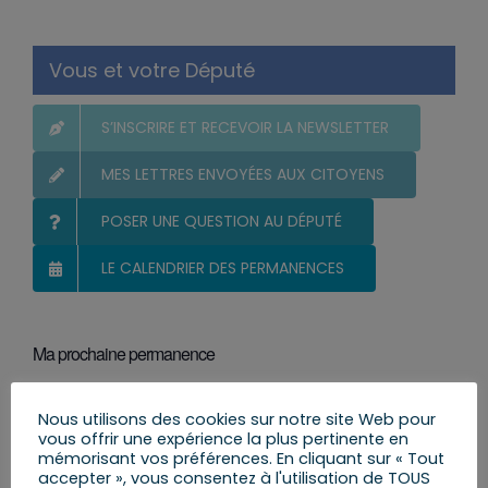
Vous et votre Député
S’INSCRIRE ET RECEVOIR LA NEWSLETTER
MES LETTRES ENVOYÉES AUX CITOYENS
POSER UNE QUESTION AU DÉPUTÉ
LE CALENDRIER DES PERMANENCES
Ma prochaine permanence
Il n’y a pas d’évènements à venir.
Notice
Nous utilisons des cookies sur notre site Web pour
vous offrir une expérience la plus pertinente en
mémorisant vos préférences. En cliquant sur « Tout
Actualité par catégories
accepter », vous consentez à l'utilisation de TOUS