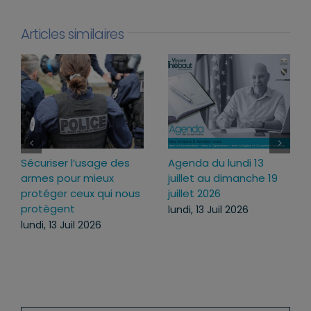
Articles similaires
r l’usage des
Agenda du lundi 13
Loi d’urgenc
our mieux
juillet au dimanche 19
pourquoi j’a
 ceux qui nous
juillet 2026
ce texte
nt
lundi, 13 Juil 2026
mercredi, 22
Juil 2026