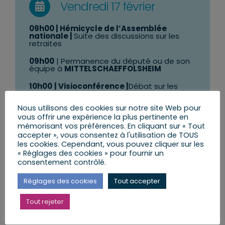
Vendredi 17 février
09h00 | Hémicycle de l’Assemblée
nationale |
Suite des discussions sur les
retraites
09h00
| Permanence du député ou de son
équipe à
MITTELSCHAEFFOLSHEIM
10h00
| Visioconférence |
Débat sur les
retraites avec la CFDT Alsace
Nous utilisons des cookies sur notre site Web pour
10h45
| Permanence du député ou de son
vous offrir une expérience la plus pertinente en
équipe à
GEUDERTHEIM
mémorisant vos préférences. En cliquant sur « Tout
accepter », vous consentez à l'utilisation de TOUS
15h00
| Hémicycle de l’Assemblée
nationale |
Suite des discussions sur les
les cookies. Cependant, vous pouvez cliquer sur les
retraites
« Réglages des cookies » pour fournir un
consentement contrôlé.
21h30
| Hémicycle de l’Assemblée
nationale |
Suite des discussions sur les
Réglages des cookies
Tout accepter
retraites
Tout rejeter