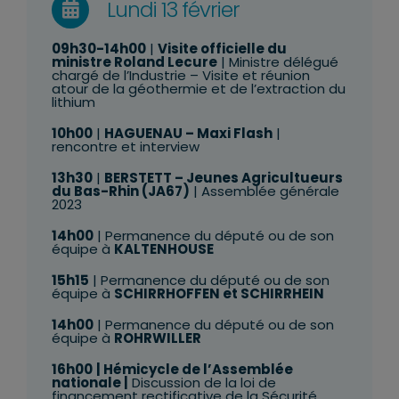
Lundi 13 février
09h30-14h00
|
Visite officielle du
ministre Roland Lecure
|
Ministre délégué
chargé de l’Industrie – Visite et réunion
atour de la géothermie et de l’extraction du
lithium
10h00
|
HAGUENAU – Maxi Flash
|
rencontre et interview
13h30
|
BERSTETT – Jeunes Agricultueurs
du Bas-Rhin (JA67)
| Assemblée générale
2023
14h00
| Permanence du député ou de son
équipe à
KALTENHOUSE
15h15
| Permanence du député ou de son
équipe à
SCHIRRHOFFEN et SCHIRRHEIN
14h00
| Permanence du député ou de son
équipe à
ROHRWILLER
16h00
| Hémicycle de l’Assemblée
nationale |
Discussion de la loi de
financement rectificative de la Sécurité