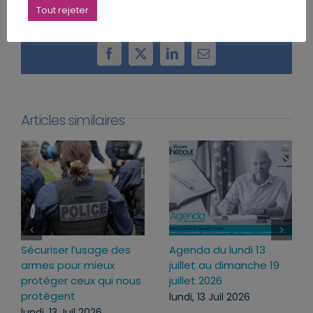
Tout rejeter
Partager cet article
Facebook
X
LinkedIn
Email
Articles similaires
Sécuriser l’usage des
Agenda du lundi 13
armes pour mieux
juillet au dimanche 19
protéger ceux qui nous
juillet 2026
protègent
lundi, 13 Juil 2026
lundi, 13 Juil 2026