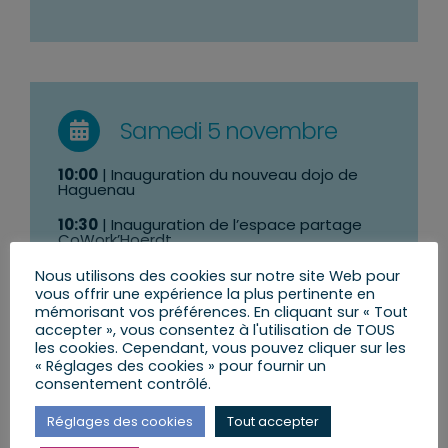
Samedi 5 novembre
10:00
| Inauguration du nouveau dojo de
Haguenau
10:30
| Inauguration de l’espace partage
CoWork’Hoerdt
11:00
| Inauguration du 6ème Salon Photo de
Nous utilisons des cookies sur notre site Web pour
La Wantzenau
vous offrir une expérience la plus pertinente en
mémorisant vos préférences. En cliquant sur « Tout
accepter », vous consentez à l'utilisation de TOUS
les cookies. Cependant, vous pouvez cliquer sur les
« Réglages des cookies » pour fournir un
consentement contrôlé.
Réglages des cookies
Tout accepter