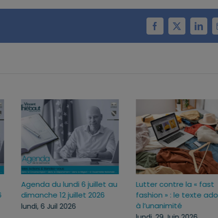
Facebook
X
Linke
Agenda du lundi 6 juillet au
Lutter contre la « fas
26
dimanche 12 juillet 2026
fashion » : le texte 
à l’unanimité
lundi, 6 Juil 2026
lundi, 29 Juin 2026