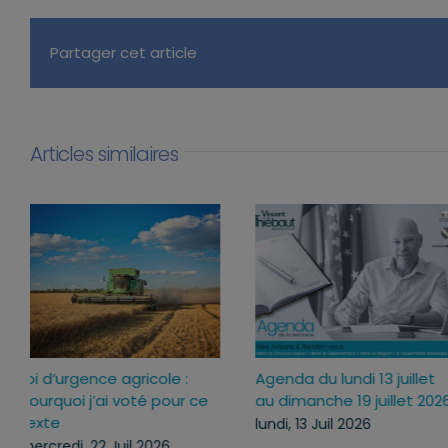
Partager cet article
Articles similaires
Loi d’urgence agricole :
Agenda du lundi 13 juillet
pourquoi j’ai voté pour ce
au dimanche 19 juillet 20
texte
lundi, 13 Juil 2026
mercredi, 22 Juil 2026