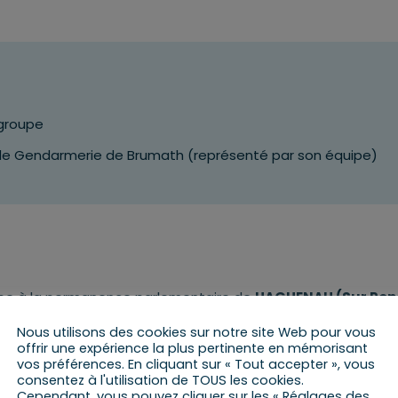
groupe
 de Gendarmerie de Brumath (représenté par son équipe)
pe à la permanence parlementaire de
HAGUENAU (Sur Ren
Nous utilisons des cookies sur notre site Web pour vous
e Printemps d’Alsace 2026
offrir une expérience la plus pertinente en mémorisant
vos préférences. En cliquant sur « Tout accepter », vous
consentez à l'utilisation de TOUS les cookies.
Cependant, vous pouvez cliquer sur les « Réglages des