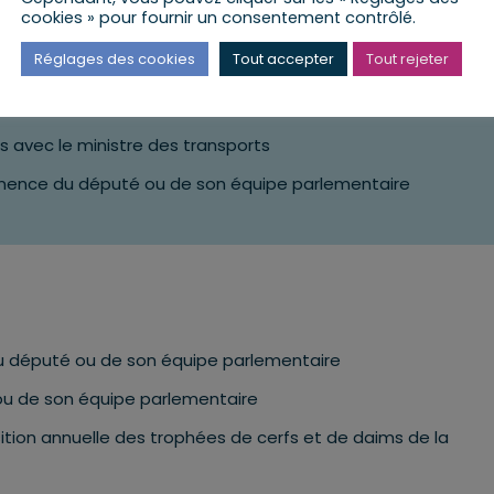
cookies » pour fournir un consentement contrôlé.
Réglages des cookies
Tout accepter
Tout rejeter
ctures |
Intervention du ministre transport
avec le ministre des transports
ence du député ou de son équipe parlementaire
 député ou de son équipe parlementaire
u de son équipe parlementaire
sition annuelle des trophées de cerfs et de daims de la