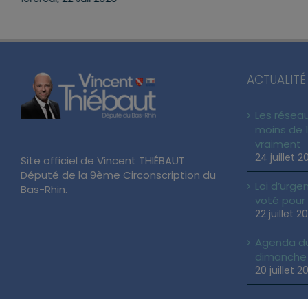
ACTUALITÉ
Les réseau
moins de 1
vraiment
24 juillet 2
Site officiel de Vincent THIÉBAUT
Député de la 9ème Circonscription du
Loi d’urgen
Bas-Rhin.
voté pour
22 juillet 2
Agenda du 
dimanche 2
20 juillet 2