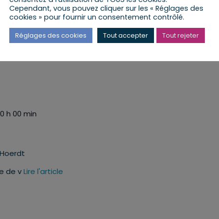
Cependant, vous pouvez cliquer sur les « Réglages des
cookies » pour fournir un consentement contrôlé.
, Hoerdt
Réglages des cookies
Tout accepter
Tout rejeter
e de v
Lire l'article
10 h 00 min
, Hoerdt
e de v
Lire l'article