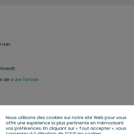
0 min
, Hoerdt
e de v
Lire l'article
Nous utilisons des cookies sur notre site Web pour vous
offrir une expérience la plus pertinente en mémorisant
0 min
vos préférences. En cliquant sur « Tout accepter », vous
consentez à l'utilisation de TOUS les cookies.