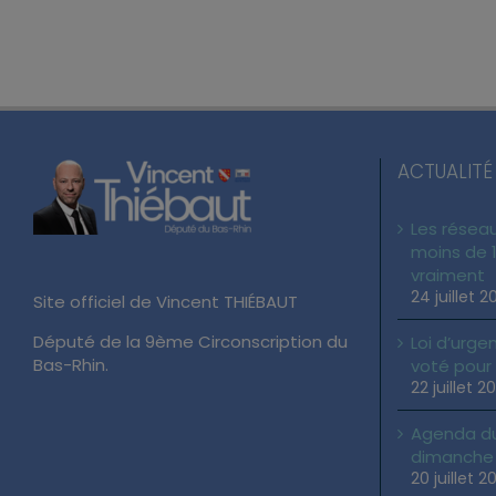
ACTUALITÉ
Les réseau
moins de 1
vraiment
24 juillet 2
Site officiel de Vincent THIÉBAUT
Député de la 9ème Circonscription du
Loi d’urgen
Bas-Rhin.
voté pour
22 juillet 2
Agenda du 
dimanche 2
20 juillet 2