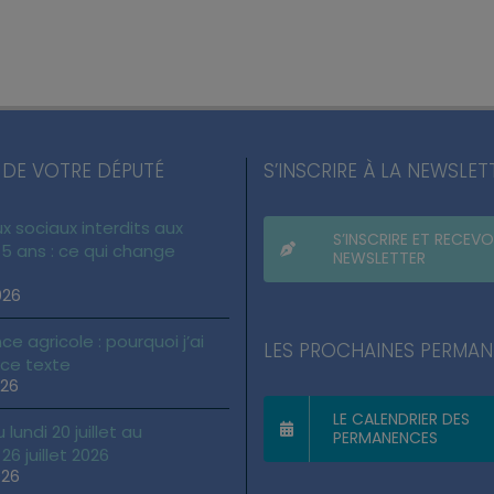
 DE VOTRE DÉPUTÉ
S’INSCRIRE À LA NEWSLET
x sociaux interdits aux
S’INSCRIRE ET RECEVO
5 ans : ce qui change
NEWSLETTER
026
ce agricole : pourquoi j’ai
LES PROCHAINES PERMA
 ce texte
026
LE CALENDRIER DES
lundi 20 juillet au
PERMANENCES
6 juillet 2026
026