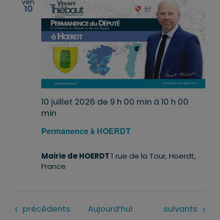
ven
10
10 juillet 2026 de 9 h 00 min
à
10 h 00
min
Permanence à HOERDT
Mairie de HOERDT
1 rue de la Tour, Hoerdt,
France
Évènements
Évènements
précédents
Aujourd’hui
suivants