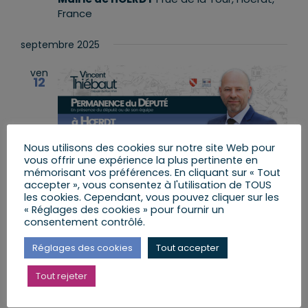
France
septembre 2025
ven
12
Nous utilisons des cookies sur notre site Web pour
vous offrir une expérience la plus pertinente en
mémorisant vos préférences. En cliquant sur « Tout
accepter », vous consentez à l'utilisation de TOUS
les cookies. Cependant, vous pouvez cliquer sur les
« Réglages des cookies » pour fournir un
12 septembre 2025 de 9 h 00 min
à
10 h
consentement contrôlé.
00 min
Réglages des cookies
Tout accepter
Permanence à HOERDT
Tout rejeter
Mairie de HOERDT
1 rue de la Tour, Hoerdt,
France