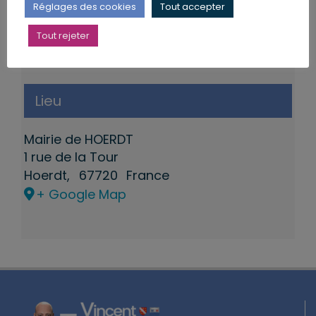
Réglages des cookies
Tout accepter
Tout rejeter
Lieu
Mairie de HOERDT
1 rue de la Tour
Hoerdt
,
67720
France
+ Google Map