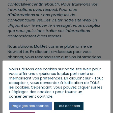
contact@vincentthiebaut.fr. Nous traiterons vos
informations avec respect. Pour plus
d'informations sur nos pratiques de
confidentialité, veuillez visiter notre site Web. En
cliquant sur "envoyer le message", vous acceptez
que nous puissions traiter vos informations
conformément à ces termes.
Nous utilisons MailJet comme plateforme de
Newsletter. En cliquant ci-dessous pour vous
abonner, vous reconnaissez que vos informations
seront transférées et traitées par MailJet. Pour
en savoir plus sur les pratiques de confidentialité
Nous utilisons des cookies sur notre site Web pour
de MailJet,
rendez-vous ICI
.
vous offrir une expérience la plus pertinente en
mémorisant vos préférences. En cliquant sur « Tout
accepter », vous consentez à l'utilisation de TOUS
les cookies. Cependant, vous pouvez cliquer sur les
« Réglages des cookies » pour fournir un
consentement contrôlé.
Réglages des cookies
Tout accepter
AJOUTER AU CALENDRIER