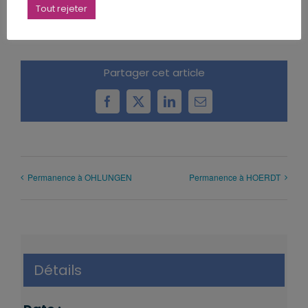
Tout rejeter
Partager cet article
Facebook
X
LinkedIn
Email
Permanence à OHLUNGEN
Permanence à HOERDT
Détails