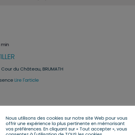
0 min
LLER
H
Cour du Château, BRUMATH
ésence
Lire l'article
Nous utilisons des cookies sur notre site Web pour vous
offrir une expérience la plus pertinente en mémorisant
30 min
vos préférences. En cliquant sur « Tout accepter », vous
consentez à l'utilisation de TOUS les cookies.