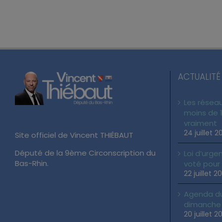
ACTUALITÉ
Les réseau
moins de 1
vraiment
24 juillet 2
Site officiel de Vincent THIÉBAUT
Député de la 9ème Circonscription du
Loi d’urgen
Bas-Rhin.
voté pour
22 juillet 2
Agenda du 
dimanche 2
20 juillet 2