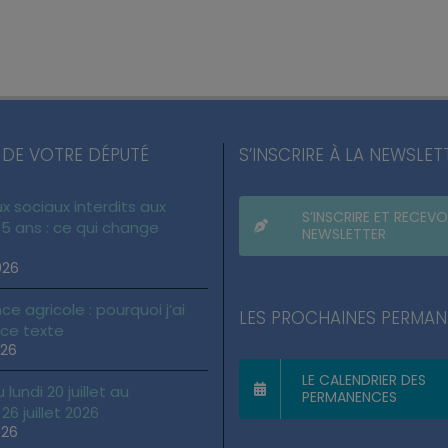
 DE VOTRE DÉPUTÉ
S’INSCRIRE À LA NEWSLET
x sociaux interdits aux
S’INSCRIRE ET RECEVO
5 ans : ce qui change
NEWSLETTER
026
ce agricole : pourquoi j’ai
LES PROCHAINES PERMA
 ce texte
026
LE CALENDRIER DES
lundi 20 juillet au
PERMANENCES
6 juillet 2026
026