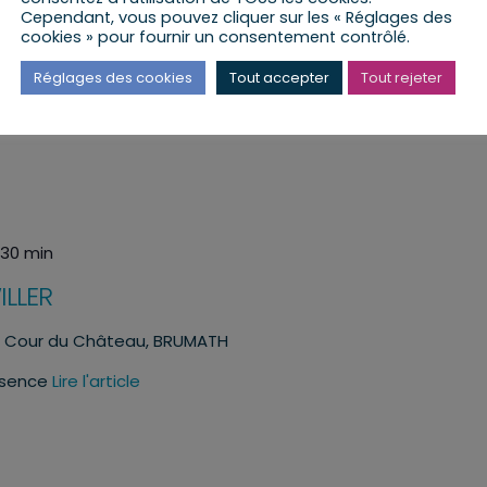
LLER
Cependant, vous pouvez cliquer sur les « Réglages des
cookies » pour fournir un consentement contrôlé.
H
Cour du Château, BRUMATH
Réglages des cookies
Tout accepter
Tout rejeter
ésence
Lire l'article
h 30 min
LLER
H
Cour du Château, BRUMATH
ésence
Lire l'article