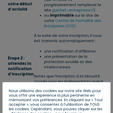
votre début
progressivement remplacer le
d’activité
site
guichet-entreprises.fr
)
ou
imprimable
sur le site de
votre
Centre de Formalité des
Entreprises (CFE)
À la suite de votre inscription, il vous
est transmis automatiquement :
une notification d’affiliation
une présentation de la
Étape 2 :
protection sociale et des
attendez la
interlocuteurs
notification
d’inscription
Notez que l’inscription à la Sécurité
sociale pour les indépendants prend
effet à partir de la date de début
Nous utilisons des cookies sur notre site Web pour
d’activité.
vous offrir une expérience la plus pertinente en
mémorisant vos préférences. En cliquant sur « Tout
accepter », vous consentez à l'utilisation de TOUS
Dès la création de votre
les cookies. Cependant, vous pouvez cliquer sur les
entreprise, vous pouvez créer