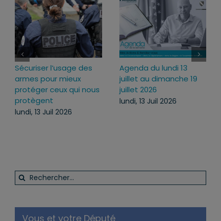
Loi d’urgence agricole :
Projet de loi RIPOST :
pourquoi j’ai voté pour
des réponses fermes
ce texte
face aux atteintes à
l’ordre public du
mercredi, 22 Juil 2026
quotidien
lundi, 13 Juil 2026
Rechercher: