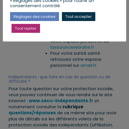
« Réglages des cookies » pour fournir un
votre compte sur
le site de
consentement contrôlé.
l’Urssaf
(qui a remplacé le site
Réglages des cookies
Tout accepter
secu-independants.fr
depuis le
Étape 3 :
20 septembre 2021) pour gérer
gérez votre
Tout rejeter
vos cotisations
protection
Pour votre retraite retrouvez
sociale
votre espace personnel sur
lassuranceretraite.fr
Pour votre santé santé
retrouvez votre espace
personnel sur
ameli.fr
.
Indépendants : que faire en cas de question ou de
difficulté ?
Pour toute question sur votre protection sociale,
vous pouvez continuer de vous rendre sur le site
internet :
www.secu-independants.fr
et
notamment consulter la
rubrique
questions/réponses
de ce même site pour avoir
plus de détails sur les différents volets de la
protection sociale des indépendants (affiliation,