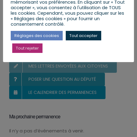
mémorisant vos préférences. En cliquant sur « Tout
accepter », vous consentez à l'utilisation de TOUS
Rechercher:
les cookies. Cependant, vous pouvez cliquer sur les
« Réglages des cookies » pour fournir un
consentement contrôlé.
Réglages des cookies
Tout accepter
Vous et votre Député
Tout rejeter
S’INSCRIRE ET RECEVOIR LA NEWSLETTER
MES LETTRES ENVOYÉES AUX CITOYENS
POSER UNE QUESTION AU DÉPUTÉ
LE CALENDRIER DES PERMANENCES
Ma prochaine permanence
Il n’y a pas d’évènements à venir.
Notice